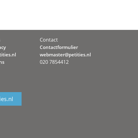
Contact
s
acy
Contactformulier
ities.nl
webmaster@petities.nl
020 7854412
ns
ies.nl