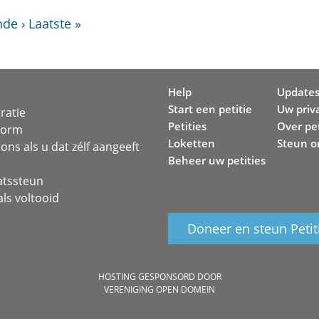
de ›
Laatste »
Help
Update
Start een petitie
Uw priv
ratie
Petities
Over pet
svorm
Loketten
Steun o
ons als u dat zélf aangeeft
Beheer uw petities
atssteun
ls voltooid
Doneer en steun Petit
HOSTING GESPONSORD DOOR
VERENIGING OPEN DOMEIN