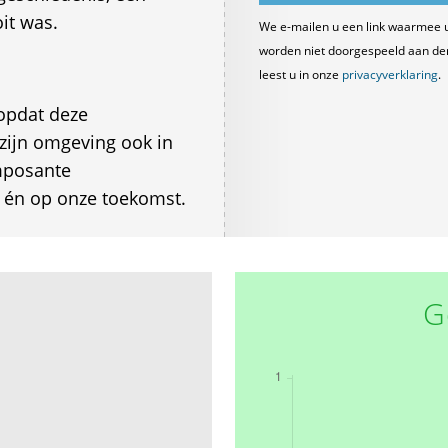
it was.
We e-mailen u een link waarmee 
worden niet doorgespeeld aan derde
leest u in onze
privacyverklaring
.
opdat deze
ijn omgeving ook in
mposante
n én op onze toekomst.
G